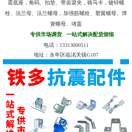
震底座，角码、扣垫、带齿梁夹，骑马卡，镀锌螺
栓、法兰母、法兰螺母，加强筋螺栓、塑翼螺母、弹
簧螺母、堵盖
专供市场调货
一站式解决配货烦恼
电话：
13313000511
地址：永年区临洺关镇G107