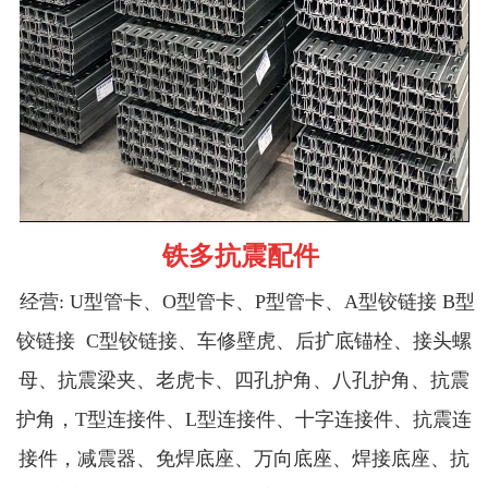
铁多抗震配件
经营: U型管卡、O型管
卡
、P型管
卡
、A型铰链接 B型
铰链接 C
型铰链接
、车修壁虎、后扩底锚栓、接头螺
母、抗震梁夹、老虎卡、四孔护角、八孔护角、抗震
护角，T型连接件、L型连接件、十字连接件、抗震连
接件，减震器、免焊底座、万向底座、焊接底座、抗