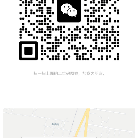
抗震U型管束65-350、抗震O型管束65-350、抗震P型管束15-800、抗震P型管卡、抗震管束、欧姆管卡、欧
姆管束、 O型管卡、U型管卡、车修壁虎、抗震铰链接A/B/C、 铰连接，新型铰连接、新型
铰链接、A型铰连
接、B型铰链接、C型铰连接、
A型铰链接、B型铰链接、
接头母、接头螺母，角码、梁夹、带齿压板 老虎
卡、老虎夹，四孔护角、八孔护角、T型连接L型连接件、十字连接件、减震器、后扩底锚栓、万向底座、焊
接底座、 抗震底座 ，抗震免焊接底座，扣垫、抗震螺栓、
V型加强筋螺栓，
螺丝 ，
塑翼螺母、塑翼螺帽，
弹簧螺母、弹簧螺帽，堵盖 保温管束