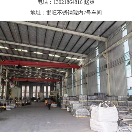
电话：
13021864816
赵爽
地址：邯旺不锈钢院内7号车间