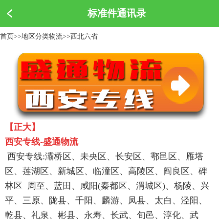
标准件通讯录
首页
>>
地区分类物流
>>
西北六省
【正大】
西安专线-盛通物流
西安专线:灞桥区、未央区、长安区、鄠邑区、雁塔
区、莲湖区、新城区、临潼区、高陵区、阎良区、碑
林区
周至、蓝田、咸阳(秦都区、渭城区)、杨陵、兴
平、三原、陇县、千阳、麟游、凤县、太白、泾阳、
乾县、礼泉、彬县、永寿、长武、旬邑、淳化、武