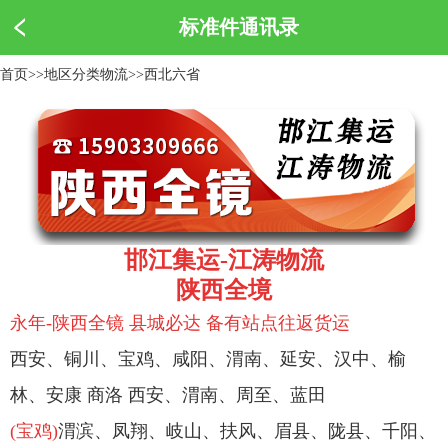
标准件通讯录
首页
>>
地区分类物流
>>
西北六省
邯江集运-江涛物流
陕西全境
永年-陕西全镜 县城必达
备
有站点往返货运
西安、铜川、宝鸡、咸阳、渭南、延安、汉中、榆
林、安康 商洛 西安、渭南、周至、蓝田
(
宝鸡)
渭滨、凤翔、岐山、扶风、眉县、陇县、千阳、