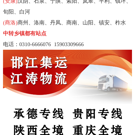
(安康)
汉阴、石泉、
宁陕、紫阳、岚皋、平利、镇坪、
旬阳、白河
(商洛)
商州、洛南、丹凤、商南、山阳、镇安、
柞水
中转乡镇都有站点
电话：
0310-6666076
15903309666