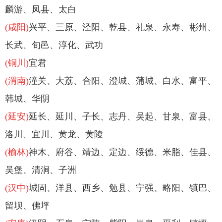
麟游、凤县、太白
(咸阳)
兴平、三原、
泾阳、乾县、礼泉、永寿、彬州、
长武、旬邑、淳化、武功
(铜川)
宜君
(渭南)
潼关、大荔、合
阳、
澄城、蒲城、白水、富平、
韩城、华阴
(延安)
延长、延川、子长、志丹、吴起、甘泉、富
县、
洛川、宜川、黄龙、黄陵
(榆林)
神木、府谷、靖边、定边、绥德、米脂、佳县、
吴堡、清
涧、子洲
(汉中)
城固、洋县、西乡、勉县、宁强、略阳、镇巴、
留坝、佛坪