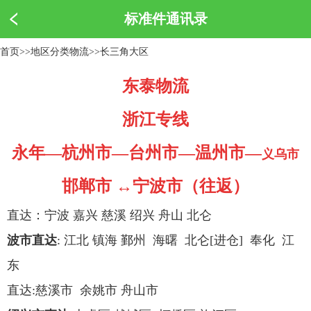
标准件通讯录
首页
>>
地区分类物流
>>
长三角大区
东泰物流
浙江专线
永年—杭州市—台州市—温州市—
义乌市
邯郸市 ↔宁波市（往返）
直达：宁波 嘉兴 慈溪 绍兴 舟山 北仑
波市直达
: 江北 镇海 鄞州 海曙 北仑[进仓] 奉化 江
东
直达:慈溪市 余姚市 舟山市