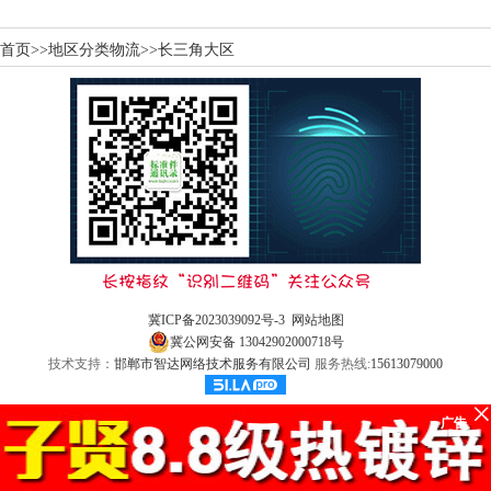
首页
>>
地区分类物流
>>
长三角大区
冀ICP备2023039092号-3
网站地图
冀公网安备 13042902000718号
技术支持：
邯郸市智达网络技术服务有限公司
服务热线:
15613079000
广告
标准件通讯录
www.bzjtxl.com
网站首页
关于我们