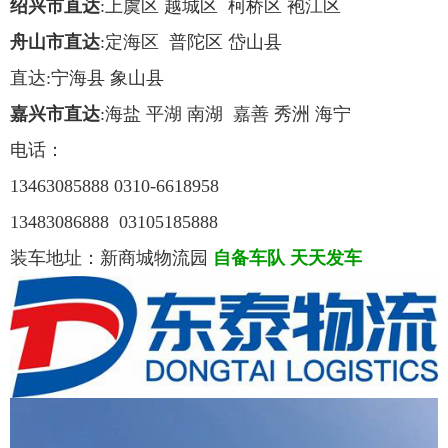
绍兴市直达
:上虞区 越城区 柯桥区 袍江区
舟山市直达
:定海区 普陀区 岱山县
直达:宁海县 象山县
嘉兴市直达
:海盐 平湖 南湖 嘉善 秀洲 海宁
电话：
13463085888
0310-6618958
13483086888
03105185888
装车地址：新商城物流园
自备车队 天天发车