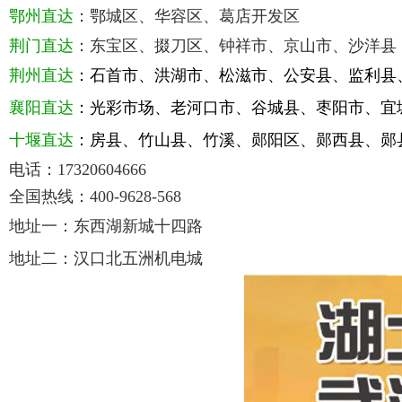
鄂
州直达
：鄂城区、华容区、葛店开发区
荆门直达
：东宝区、掇刀区、钟祥市、京山市、沙洋
荆州直达
：石首市、洪湖市、松滋市、公安县、监利
襄阳直达
：光彩市场、老河口市、谷城县、枣阳市、
十堰直达
：房县、竹山县、竹溪、郧阳区、郧西县、郧
电话：
17320604666
全国热线：
400-9628-568
地址一：东西湖新城十四路
地址二：汉口北五洲机电城